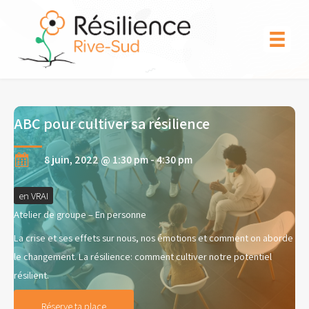
Aller
au
contenu
ABC pour cultiver sa résilience
8 juin, 2022 @ 1:30 pm
-
4:30 pm
en VRAI
Atelier de groupe – En personne
La crise et ses effets sur nous, nos émotions et comment on aborde
le changement. La résilience: comment cultiver notre potentiel
résilient.
Réserve ta place