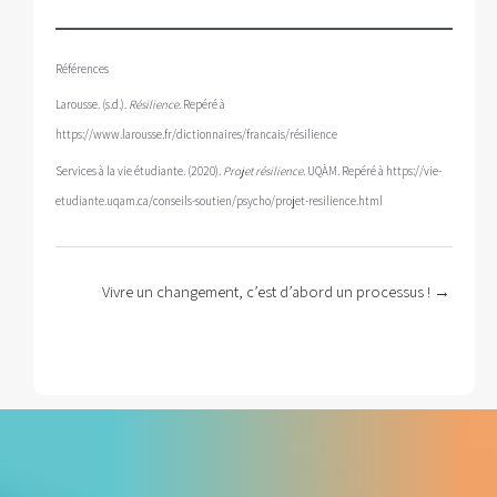
Références
Larousse. (s.d.).
Résilience
. Repéré à
https://www.larousse.fr/dictionnaires/francais/résilience
Services à la vie étudiante. (2020).
Projet résilience
. UQÀM. Repéré à https://vie-
etudiante.uqam.ca/conseils-soutien/psycho/projet-resilience.html
Posts
Vivre un changement, c’est d’abord un processus ! →
navigation