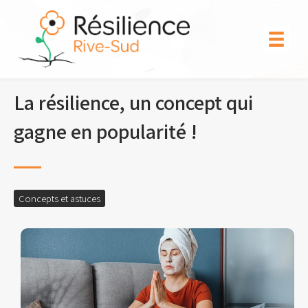
Aller
au
contenu
La résilience, un concept qui
gagne en popularité !
Concepts et astuces